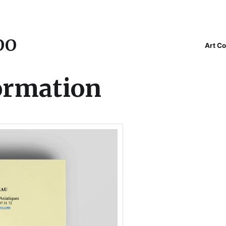
OO
Art C
ormation